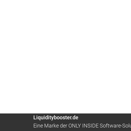
Liquiditybooster.de
Eine Marke der ONLY INSIDE Software-So