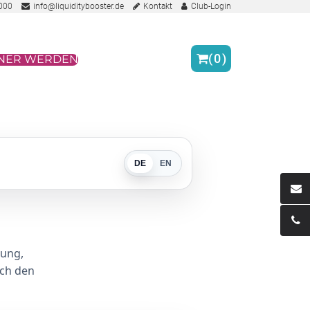
000
info@liquiditybooster.de
Kontakt
Club-Login
(
0
)
NER WERDEN