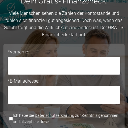
Dein Gratis- Finanzcheck!
Viele Menschen sehen die Zahlen der Kontostände und
fühlen sich finanziell gut abgesichert. Doch was, wenn das
Gefühl trügt und die Wirklichkeit eine andere ist. Der GRATIS-
Finanzcheck klärt auf.
Do
*Vorname:
not
fill
this
field
*E-Mailadresse:
*Datenschutz:
Ich habe die
Datenschutzerklärung
zur Kenntnis genommen
und akzeptiere diese.