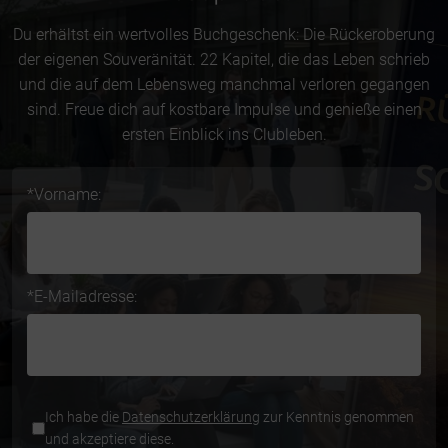
Du erhältst ein wertvolles Buchgeschenk: Die Rückeroberung
der eigenen Souveränität. 22 Kapitel, die das Leben schrieb
und die auf dem Lebensweg manchmal verloren gegangen
sind. Freue dich auf kostbare Impulse und genieße einen
ersten Einblick ins Clubleben.
Do
*Vorname:
not
fill
this
field
*E-Mailadresse:
*Datenschutz:
Ich habe die
Datenschutzerklärung
zur Kenntnis genommen
und akzeptiere diese.