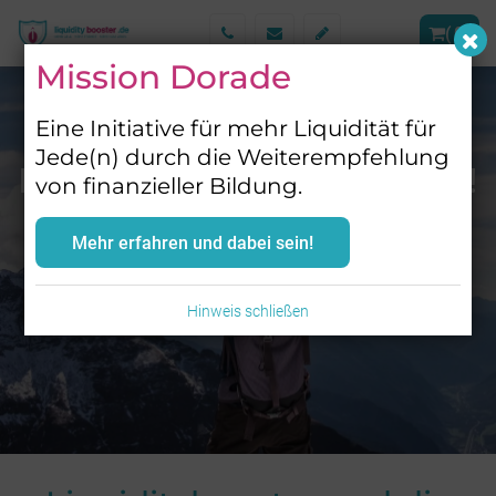
(
0
)
Mission Dorade
Eine Initiative für mehr Liquidität für
Jede(n) durch die Weiterempfehlung
Finanziell unabhängig und frei!
von finanzieller Bildung.
Einfach mehr Liquidität durch finanzielle
Mehr erfahren und dabei sein!
Souveränität.
So einfach geht´s
Hinweis schließen